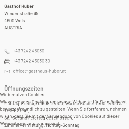
Gasthof Huber
Wiesenstraße 69
4600 Wels
AUSTRIA
+43 7242 45030
+43 7242 45030 30
office@gasthaus-huber.at
Öffnungszeiten
Wir benutzen Cookies
Wir verwenden Cookies, um unsere Webseite für Sie möglichst
Montag-Freitag: 09:00-24:00. Warme Küche: 11:00-14:00 &
benutzerfreundlich zu gestalten. Wenn Sie fortfahren, nehmen
17:00-21:00.
wir an, dass Sie mit der Verwendung von Cookies auf dieser
Sa., So. und Feiertag geschlossen.
Webseite einverstanden sind.
Zimmervermietung: Montag-Sonntag