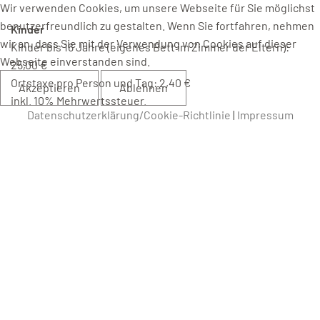
Wir verwenden Cookies, um unsere Webseite für Sie möglichst
benutzerfreundlich zu gestalten. Wenn Sie fortfahren, nehmen
Kinder
wir an, dass Sie mit der Verwendung von Cookies auf dieser
Kinder bis 16 Jahre (eigenes Bett im Zimmer der Eltern):
Webseite einverstanden sind.
25,00 €
Ortstaxe pro Person und Tag: 2,40 €
Akzeptieren
Ablehnen
inkl. 10% Mehrwertssteuer.
Datenschutzerklärung/Cookie-Richtlinie
|
Impressum
Öffnungszeiten
Montag - Sonntag (kein Ruhetag!)
Wir freuen uns über Ihre Reservierung!